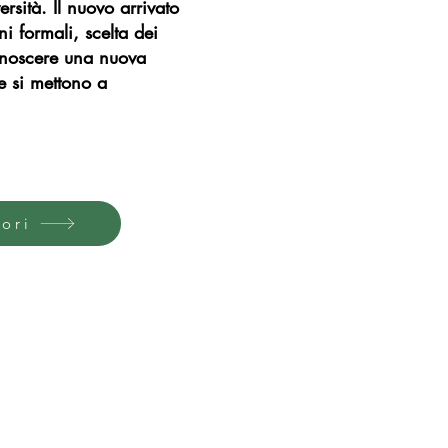
rsità. Il nuovo arrivato
i formali, scelta dei
conoscere una nuova
e si mettono a
tori