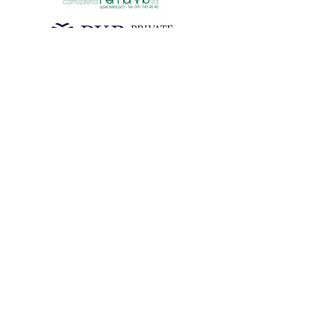
sgoc@shsg.ch
| SHSG - c/o SGOC - Dofourstrasse 50 -
9000 St. Gallen
© 2025 by SGOC