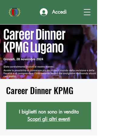
Accedi
Career Dinner KPMG
I biglietti non sono in vendita
Scopri gli altri eventi