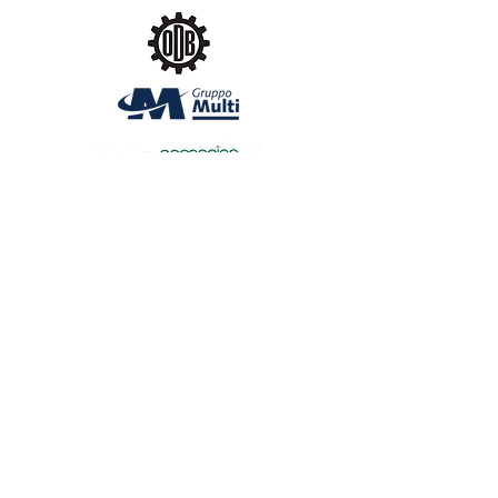
sgoc@shsg.ch
| SHSG - c/o SGOC - Dofourstrasse 50 - 9000
St. Gallen