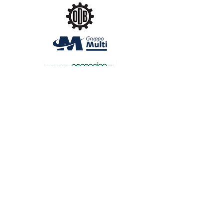
sgoc@shsg.ch
| SHSG - c/o SGOC - Dofourstrasse 50 - 9000
St. Gallen