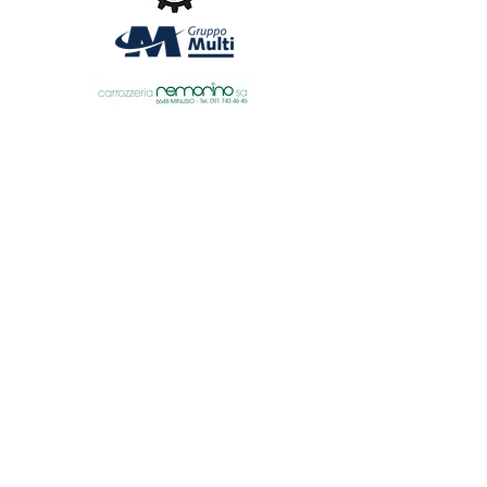
sgoc@shsg.ch
| SHSG - c/o SGOC - Dofourstrasse 50 - 9000
St. Gallen