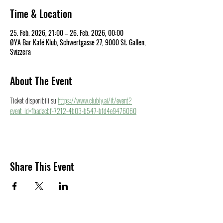
Time & Location
25. Feb. 2026, 21:00 – 26. Feb. 2026, 00:00
ØYA Bar Kafé Klub, Schwertgasse 27, 9000 St. Gallen,
Svizzera
About The Event
Ticket disponibili su 
https://www.clubly.ai/it/event?
event_id=fbadacbf-7212-4b03-b547-bfd4e9476060
Share This Event