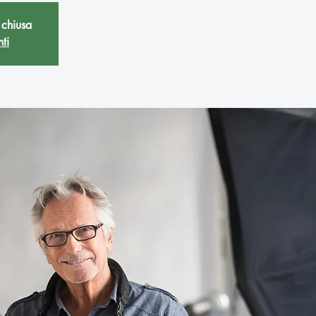
 chiusa
nti