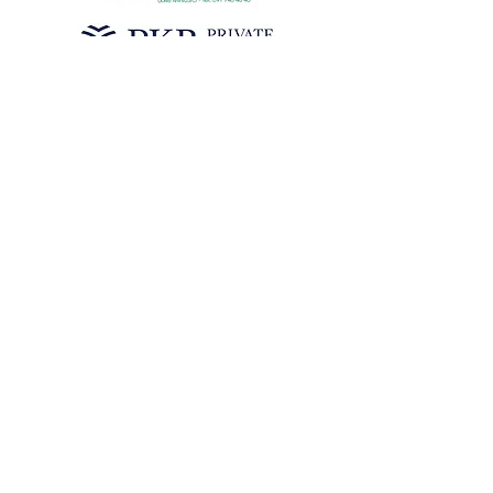
sgoc@shsg.ch
| SHSG - c/o SGOC - Dofourstrasse 50 -
9000 St. Gallen